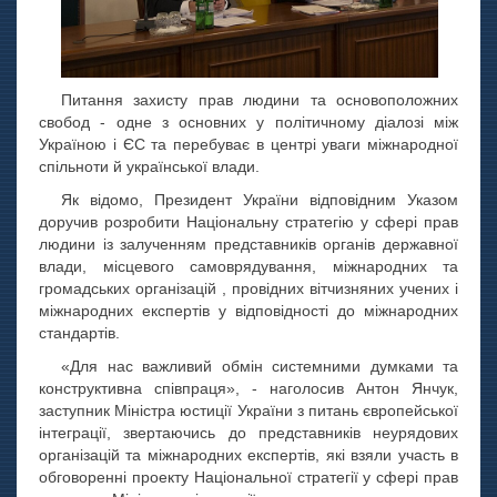
Питання захисту прав людини та основоположних
свобод - одне з основних у політичному діалозі між
Україною і ЄС та перебуває в центрі уваги міжнародної
спільноти й української влади.
Як відомо, Президент України відповідним Указом
доручив розробити Національну стратегію у сфері прав
людини із залученням представників органів державної
влади, місцевого самоврядування, міжнародних та
громадських організацій , провідних вітчизняних учених і
міжнародних експертів у відповідності до міжнародних
стандартів.
«Для нас важливий обмін системними думками та
конструктивна співпраця», - наголосив Антон Янчук,
заступник Міністра юстиції України з питань європейської
інтеграції, звертаючись до представників неурядових
організацій та міжнародних експертів, які взяли участь в
обговоренні проекту Національної стратегії у сфері прав