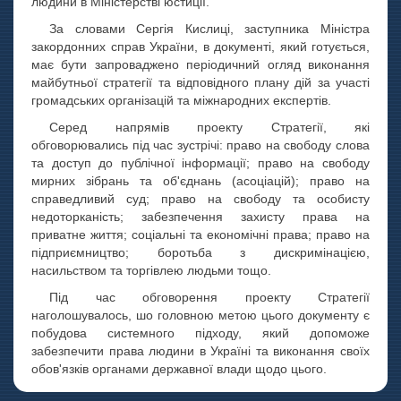
людини в Міністерстві юстиції.
За словами Сергія Кислиці, заступника Міністра
закордонних справ України, в документі, який готується,
має бути запроваджено періодичний огляд виконання
майбутньої стратегії та відповідного плану дій за участі
громадських організацій та міжнародних експертів.
Серед напрямів проекту Стратегії, які
обговорювались під час зустрічі: право на свободу слова
та доступ до публічної інформації; право на свободу
мирних зібрань та об'єднань (асоціацій); право на
справедливий суд; право на свободу та особисту
недоторканість; забезпечення захисту права на
приватне життя; соціальні та економічні права; право на
підприємництво; боротьба з дискримінацією,
насильством та торгівлею людьми тощо.
Під час обговорення проекту Стратегії
наголошувалось, шо головною метою цього документу є
побудова системного підходу, який допоможе
забезпечити права людини в Україні та виконання своїх
обов'язків органами державної влади щодо цього.